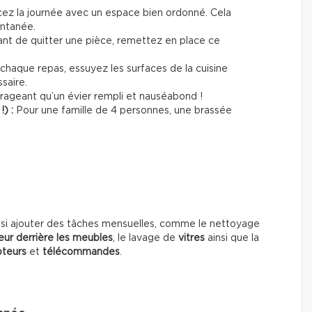
z la journée avec un espace bien ordonné. Cela
antanée.
ant de quitter une pièce, remettez en place ce
haque repas, essuyez les surfaces de la cuisine
ssaire.
ageant qu’un évier rempli et nauséabond !
!) :
Pour une famille de 4 personnes, une brassée
s
si ajouter des tâches mensuelles, comme le nettoyage
eur
derrière les meubles
, le lavage de
vitres
ainsi que la
pteurs
et
télécommandes
.