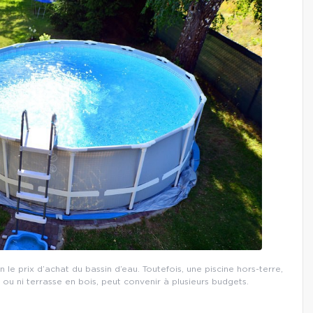
n le prix d’achat du bassin d’eau. Toutefois, une piscine hors-terre,
u ni terrasse en bois, peut convenir à plusieurs budgets.