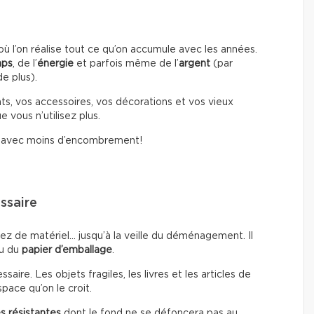
l’on réalise tout ce qu’on accumule avec les années.
mps
, de l’
énergie
et parfois même de l’
argent
(par
e plus).
ts, vos accessoires, vos décorations et vos vieux
 vous n’utilisez plus.
i avec moins d’encombrement!
ssaire
ez de matériel… jusqu’à la veille du déménagement. Il
u du
papier d’emballage
.
ire. Les objets fragiles, les livres et les articles de
pace qu’on le croit.
s résistantes
dont le fond ne se défoncera pas au