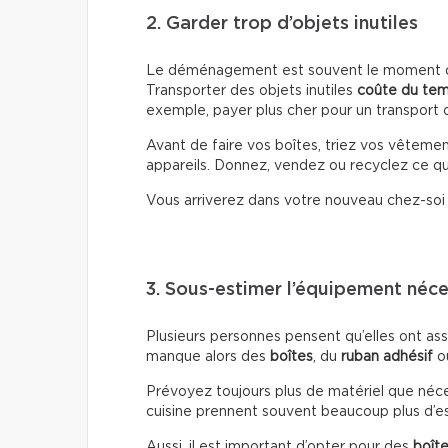
2. Garder trop d’objets inutiles
Le déménagement est souvent le moment où 
Transporter des objets inutiles
coûte du te
exemple, payer plus cher pour un transport d
Avant de faire vos boîtes, triez vos vêtemen
appareils. Donnez, vendez ou recyclez ce que
Vous arriverez dans votre nouveau chez-so
3. Sous-estimer l’équipement néce
Plusieurs personnes pensent qu’elles ont ass
manque alors des
boîtes
, du
ruban adhésif
o
Prévoyez toujours plus de matériel que nécessa
cuisine prennent souvent beaucoup plus d’es
Aussi, il est important d’opter pour des
boîte