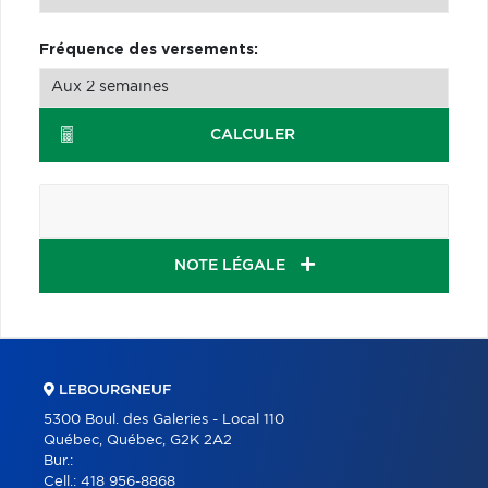
Fréquence des versements:
CALCULER
NOTE LÉGALE
LEBOURGNEUF
5300 Boul. des Galeries - Local 110
Québec, Québec, G2K 2A2
Bur.:
Cell.:
418 956-8868