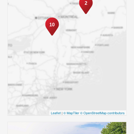
2
10
Leaflet
|
© MapTiler
© OpenStreetMap contributors