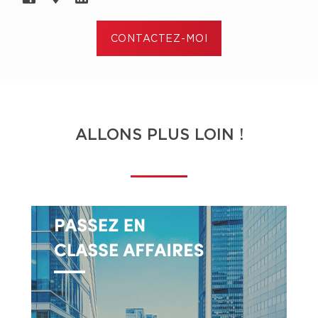
Pour vendre ou acheter, que ce soit votre
CONTACTEZ-MOI
prochaine résidence, immeuble à revenus, votre
prochaine entreprise ou votre immeuble
commercial, prenez action comme plusieurs
centaines de clients satisfaits m'ayant référé
famille, ami, collègue.
ALLONS PLUS LOIN !
Parlez-moi de votre futur projet !