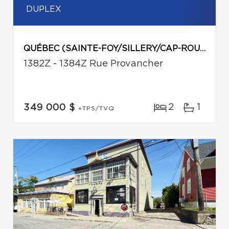
DUPLEX
QUÉBEC (SAINTE-FOY/SILLERY/CAP-ROUGE)
1382Z - 1384Z Rue Provancher
2
1
349 000 $
+TPS/TVQ