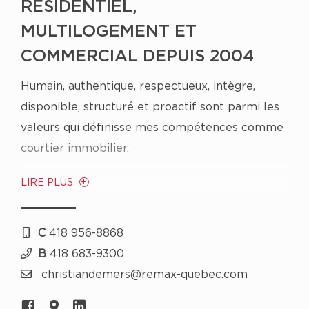
RÉSIDENTIEL,
MULTILOGEMENT ET
COMMERCIAL DEPUIS 2004
Humain, authentique, respectueux, intègre,
disponible, structuré et proactif sont parmi les
valeurs qui définisse mes compétences comme
courtier immobilier.
LIRE PLUS
La force de mon réseau de contacts, la
connaissance de mes dossiers, l'analyse
complète des besoins, basée sur des critères
C
418 956-8868
précis, sont toutes concurrentielles pour avoir
B
418 683-9300
un succès sur toute la ligne et concrétiser vos
christiandemers@remax-quebec.com
projets. Voilà pourquoi faire affaire avec moi.