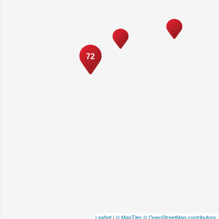
72
Leaflet
|
© MapTiler
© OpenStreetMap contributors